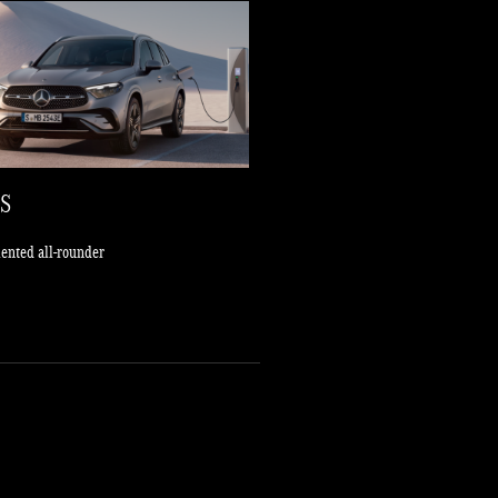
S
lented all-rounder