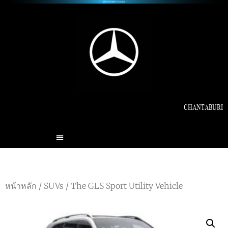
CHANTABURI
หน้าหลัก
/
SUVs
/ The GLS Sport Utility Vehicle