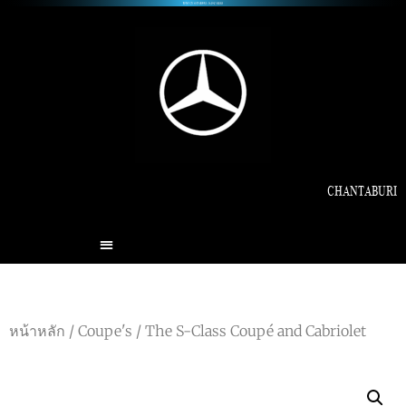
CHANTABURI
หน้าหลัก
/
Coupe's
/ The S-Class Coupé and Cabriolet