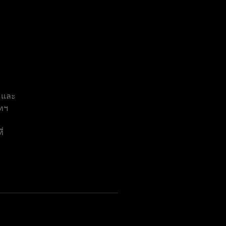
์ และ
ัทฯ
่